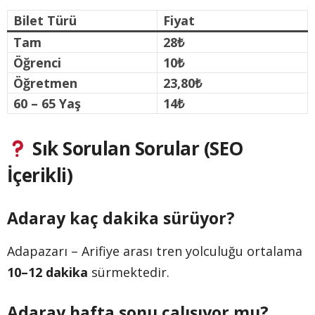
Bilet Türü
Fiyat
Tam
28₺
Öğrenci
10₺
Öğretmen
23,80₺
60 – 65 Yaş
14₺
Sık Sorulan Sorular (SEO
İçerikli)
Adaray kaç dakika sürüyor?
Adapazarı – Arifiye arası tren yolculuğu ortalama
10–12 dakika
sürmektedir.
Adaray hafta sonu çalışıyor mu?