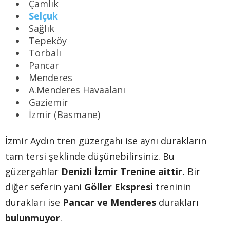
Çamlık
Selçuk
Sağlık
Tepeköy
Torbalı
Pancar
Menderes
A.Menderes Havaalanı
Gaziemir
İzmir (Basmane)
İzmir Aydın tren güzergahı ise aynı durakların
tam tersi şeklinde düşünebilirsiniz. Bu
güzergahlar
Denizli İzmir Trenine aittir.
Bir
diğer seferin yani
Göller Ekspresi
treninin
durakları ise
Pancar ve Menderes
durakları
bulunmuyor
.