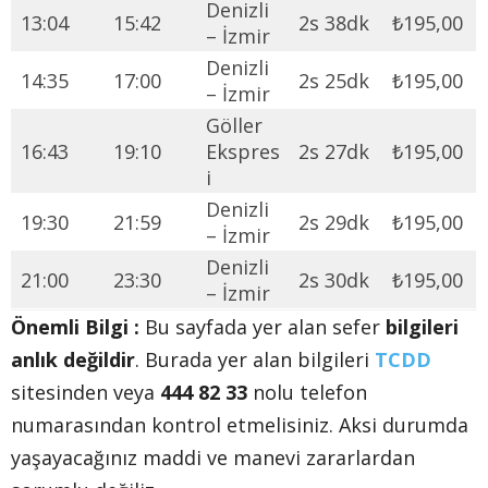
Denizli
13:04
15:42
2s 38dk
₺195,00
– İzmir
Denizli
14:35
17:00
2s 25dk
₺195,00
– İzmir
Göller
16:43
19:10
Ekspres
2s 27dk
₺195,00
i
Denizli
19:30
21:59
2s 29dk
₺195,00
– İzmir
Denizli
21:00
23:30
2s 30dk
₺195,00
– İzmir
Önemli Bilgi :
Bu sayfada yer alan sefer
bilgileri
anlık değildir
. Burada yer alan bilgileri
TCDD
sitesinden veya
444 82 33
nolu telefon
numarasından kontrol etmelisiniz. Aksi durumda
yaşayacağınız maddi ve manevi zararlardan