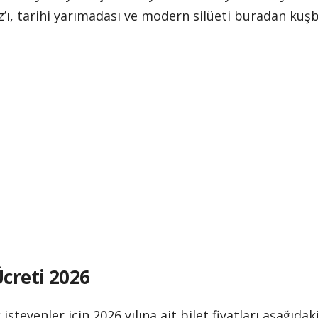
ı, tarihi yarımadası ve modern silüeti buradan kuşba
Ücreti 2026
isteyenler için 2026 yılına ait bilet fiyatları aşağıdak