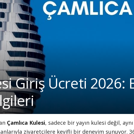
i Giriş Ücreti 2026: Bi
gileri
lan
Çamlıca Kulesi
, sadece bir yayın kulesi değil, ayn
 alanlarıyla ziyaretçilere keyifli bir deneyim sunuyor