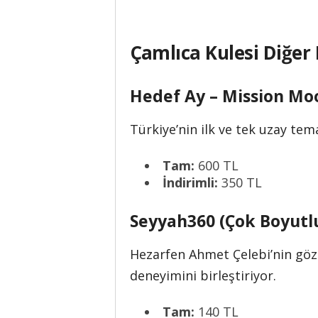
Çamlıca Kulesi Diğer 
Hedef Ay – Mission Mo
Türkiye’nin ilk ve tek uzay tema
Tam:
600 TL
İndirimli:
350 TL
Seyyah360 (Çok Boyutl
Hezarfen Ahmet Çelebi’nin göz
deneyimini birleştiriyor.
Tam:
140 TL