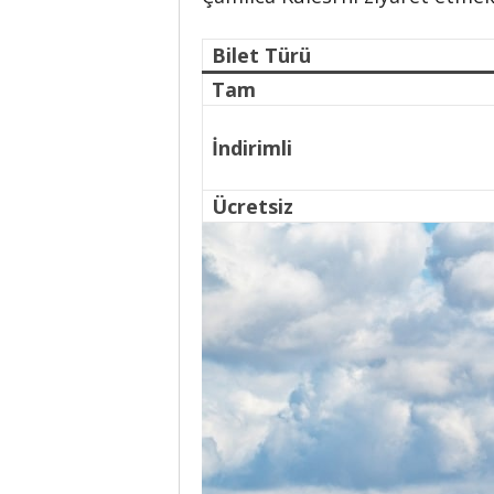
Bilet Türü
Tam
İndirimli
Ücretsiz