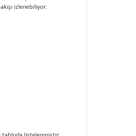
kışı izlenebiliyor.
i tabloda listelenmiştir: