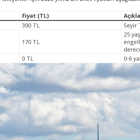
Fiyat (TL)
Açıkl
390 TL
Seyir 
25 yaş
170 TL
engell
derece
0 TL
0-6 ya