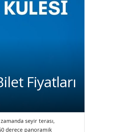
let Fiyatları
ı zamanda seyir terası,
. 360 derece panoramik