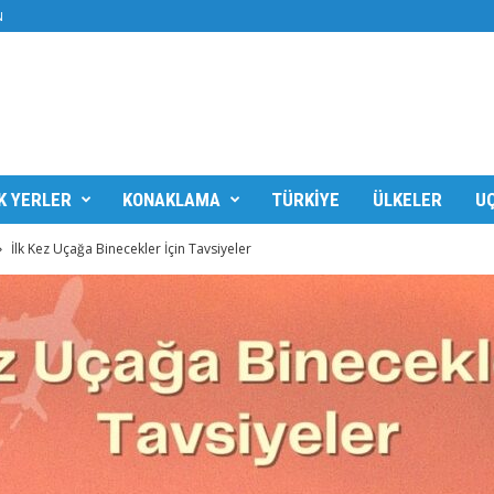
N
K YERLER
KONAKLAMA
TÜRKIYE
ÜLKELER
UÇ
İlk Kez Uçağa Binecekler İçin Tavsiyeler