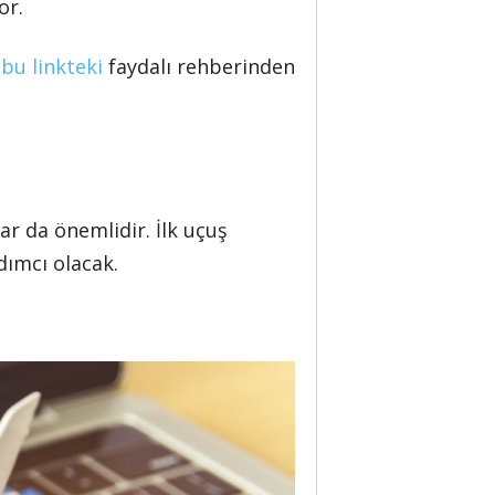
or.
n
bu linkteki
faydalı rehberinden
ar da önemlidir. İlk uçuş
dımcı olacak.