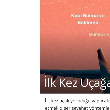
İlk Kez Uçağ
İlk kez uçak yolculuğu yapacak
etmek diğer seyahat yöntemlerin