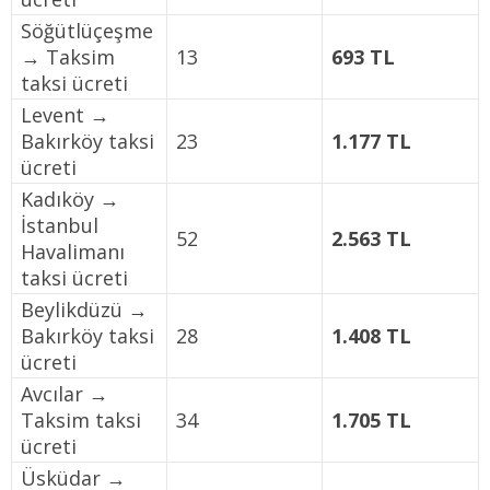
Söğütlüçeşme
→ Taksim
13
693 TL
taksi ücreti
Levent →
Bakırköy taksi
23
1.177 TL
ücreti
Kadıköy →
İstanbul
52
2.563 TL
Havalimanı
taksi ücreti
Beylikdüzü →
Bakırköy taksi
28
1.408 TL
ücreti
Avcılar →
Taksim taksi
34
1.705 TL
ücreti
Üsküdar →