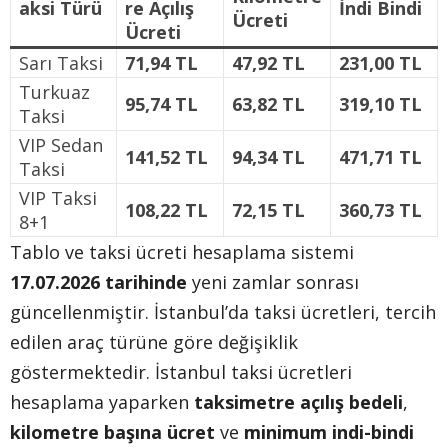
aksi Türü
re Açılış
İndi Bindi
Ücreti
Ücreti
Sarı Taksi
71,94 TL
47,92 TL
231,00 TL
Turkuaz
95,74 TL
63,82 TL
319,10 TL
Taksi
VIP Sedan
141,52 TL
94,34 TL
471,71 TL
Taksi
VIP Taksi
108,22 TL
72,15 TL
360,73 TL
8+1
Tablo ve taksi ücreti hesaplama sistemi
17.07.2026 tarihinde
yeni zamlar sonrası
güncellenmiştir. İstanbul’da taksi ücretleri, tercih
edilen araç türüne göre değişiklik
göstermektedir. İstanbul taksi ücretleri
hesaplama yaparken
taksimetre açılış bedeli
,
kilometre başına ücret
ve
minimum indi-bindi