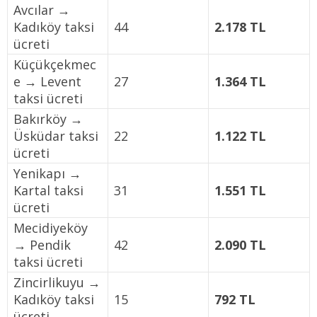
Avcılar →
Kadıköy taksi
44
2.178 TL
ücreti
Küçükçekmec
e → Levent
27
1.364 TL
taksi ücreti
Bakırköy →
Üsküdar taksi
22
1.122 TL
ücreti
Yenikapı →
Kartal taksi
31
1.551 TL
ücreti
Mecidiyeköy
→ Pendik
42
2.090 TL
taksi ücreti
Zincirlikuyu →
Kadıköy taksi
15
792 TL
ücreti