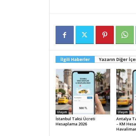
İlgili Haberler
Yazarın Diğer İçer
Ulaşım
Ulaşım
İstanbul Taksi Ücreti
Antalya Ta
Hesaplama 2026
– KM Hesa
Havalimanı