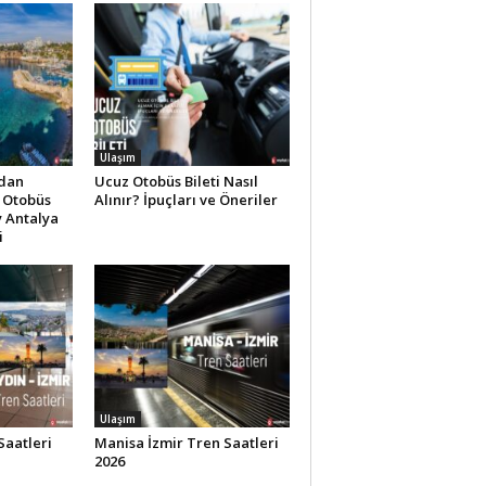
Ulaşım
ndan
Ucuz Otobüs Bileti Nasıl
r Otobüs
Alınır? İpuçları ve Öneriler
y Antalya
i
Ulaşım
Saatleri
Manisa İzmir Tren Saatleri
2026