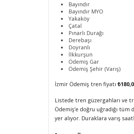
Bayındır
Bayındır MYO
Yakaköy
Çatal
Pınarlı Durağı
Derebaşı
Doyranlı
İlkkurşun
Ödemiş Gar
Ödemiş Şehir (Varış)
İzmir Ödemiş tren fiyatı
₺180,
Listede tren güzergahları ve tr
Ödemiş’e doğru uğradığı tüm du
yer alıyor. Duraklara varış saatl