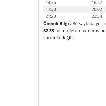
14:35
16:57
17:30
20:02
21:20
23:34
Önemli Bilgi :
Bu sayfada yer 
82 33
nolu telefon numarasında
sorumlu değiliz.