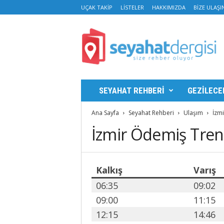
UÇAK TAKIP
LISTELER
HAKKIMIZDA
BIZE ULAŞI
S
e
y
a
h
a
t
SEYAHAT REHBERI
GEZILECE
D
e
Ana Sayfa
Seyahat Rehberi
Ulaşım
İzmi
r
İzmir Ödemiş Tren 
g
i
s
i
Kalkış
Varış
06:35
09:02
09:00
11:15
12:15
14:46