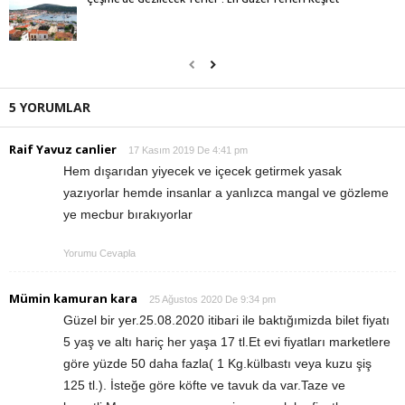
5 YORUMLAR
Raif Yavuz canlier
17 Kasım 2019 De 4:41 pm
Hem dışarıdan yiyecek ve içecek getirmek yasak
yazıyorlar hemde insanlar a yanlızca mangal ve gözleme
ye mecbur bırakıyorlar
Yorumu Cevapla
Mümin kamuran kara
25 Ağustos 2020 De 9:34 pm
Güzel bir yer.25.08.2020 itibari ile baktığımizda bilet fiyatı
5 yaş ve altı hariç her yaşa 17 tl.Et evi fiyatları marketlere
göre yüzde 50 daha fazla( 1 Kg.külbastı veya kuzu şiş
125 tl.). İsteğe göre köfte ve tavuk da var.Taze ve