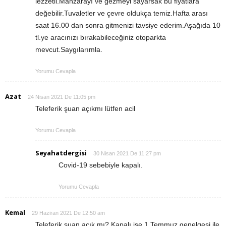
lezzetli.Manzarayı ve gezmeyi sayarsak bu fiyatlara
değebilir.Tuvaletler ve çevre oldukça temiz.Hafta arası
saat 16.00 dan sonra gitmenizi tavsiye ederim.Aşağıda 10
tl.ye aracınızı bırakabileceğiniz otoparkta
mevcut.Saygılarımla.
Yorumu Cevapla
Azat
24 Nisan 2021 De 11:05 pm
Teleferik şuan açıkmı lütfen acil
Yorumu Cevapla
Seyahatdergisi
30 Nisan 2021 De 11:27 pm
Covid-19 sebebiyle kapalı.
Yorumu Cevapla
Kemal
29 Haziran 2021 De 12:50 am
Teleferik şuan açık mı? Kapalı ise 1 Temmuz genelgesi ile