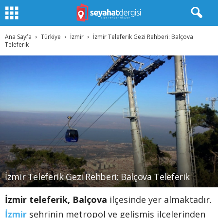
Ana Sayfa
Türkiye
İzmir
İzmir Teleferik Gezi Rehberi: Balçova
Teleferik
İzmir Teleferik Gezi Rehberi: Balçova Teleferik
İzmir teleferik,
Balçova
ilçesinde yer almaktadır.
İzmir
şehrinin metropol ve gelişmiş ilçelerinden