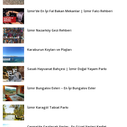
İzmir’de En İyi Fal Bakan Mekanlar | İzmir Falcı Rehberi
İzmir Nazarköy Gezi Rehberi
Karaburun Koyları ve Plajları
Sasalı Hayvanat Bahçesi | İzmir Doğal Yaşam Parkı
İzmir Bungalov Evleri – En İyi Bungalov Evler
İzmir Karagöl Tabiat Parkı
Çeşme’de Gezilecek Yerler : En Güzel Yerleri Keşfet