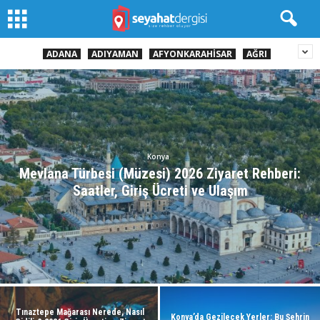
ADANA
ADIYAMAN
AFYONKARAHISAR
AĞRI
Konya
Mevlana Türbesi (Müzesi) 2026 Ziyaret Rehberi:
Saatler, Giriş Ücreti ve Ulaşım
Tınaztepe Mağarası Nerede, Nasıl
Konya’da Gezilecek Yerler: Bu Şehrin