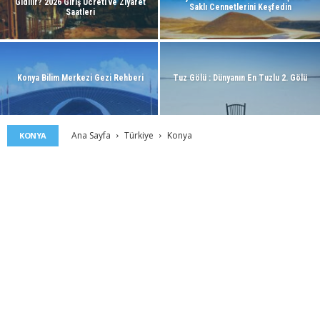
Gidilir? 2026 Giriş Ücreti ve Ziyaret
Saklı Cennetlerini Keşfedin
Saatleri
Konya Bilim Merkezi Gezi Rehberi
Tuz Gölü : Dünyanın En Tuzlu 2. Gölü
Ana Sayfa
Türkiye
Konya
KONYA