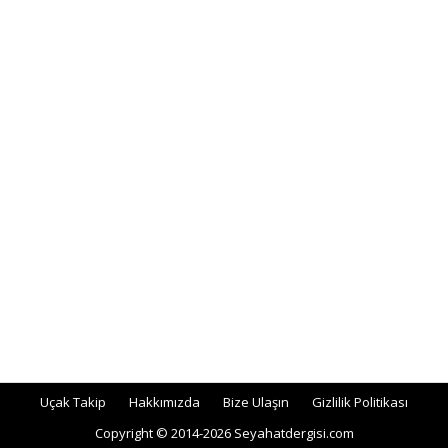
Uçak Takip
Hakkımızda
Bize Ulaşın
Gizlilik Politikası
Copyright © 2014-2026 Seyahatdergisi.com