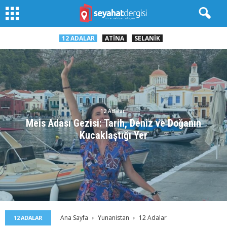
12 ADALAR
ATINA
SELANIK
12 Adalar
Meis Adası Gezisi: Tarih, Deniz ve Doğanın
Kucaklaştığı Yer
Ana Sayfa
Yunanistan
12 Adalar
12 ADALAR