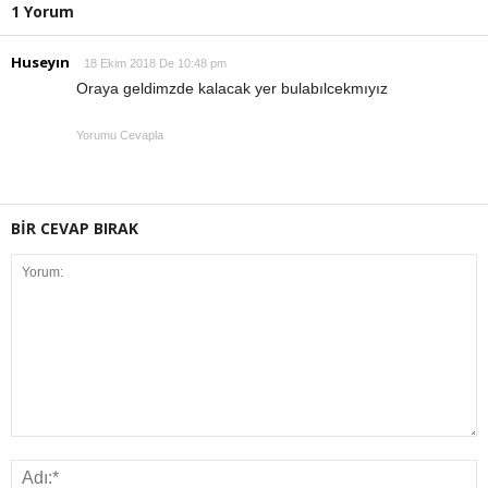
1 Yorum
Huseyın
18 Ekim 2018 De 10:48 pm
Oraya geldimzde kalacak yer bulabılcekmıyız
Yorumu Cevapla
BİR CEVAP BIRAK