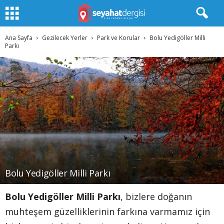
Ana Sayfa
Gezilecek Yerler
Park ve Korular
Bolu Yedigöller Milli
Parkı
Bolu Yedigöller Milli Parkı
Bolu Yedigöller Milli Parkı
, bizlere doğanın
muhteşem güzelliklerinin farkına varmamız için