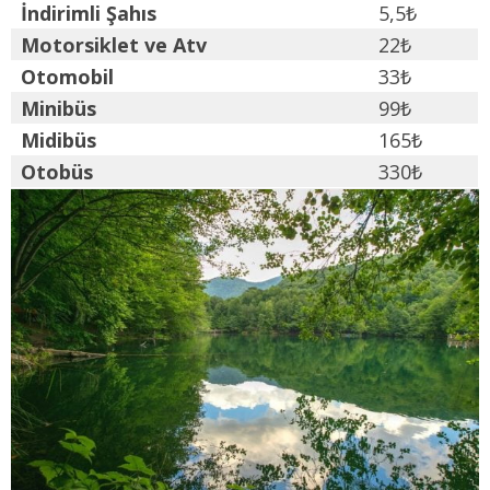
İndirimli Şahıs
5,5₺
Motorsiklet ve Atv
22₺
Otomobil
33₺
Minibüs
99₺
Midibüs
165₺
Otobüs
330₺