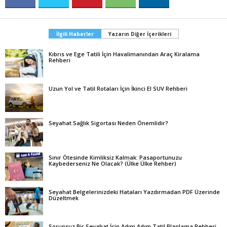
İlgili Haberler
Yazarın Diğer İçerikleri
Kıbrıs ve Ege Tatili İçin Havalimanından Araç Kiralama
Rehberi
Uzun Yol ve Tatil Rotaları İçin İkinci El SUV Rehberi
Seyahat Sağlık Sigortası Neden Önemlidir?
Sınır Ötesinde Kimliksiz Kalmak: Pasaportunuzu
Kaybederseniz Ne Olacak? (Ülke Ülke Rehber)
Seyahat Belgelerinizdeki Hataları Yazdırmadan PDF Üzerinde
Düzeltmek
Sorunsuz Bir Seyahat İçin Adım Adım Tatil Planlama Rehberi