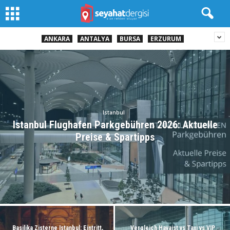
ANKARA
ANTALYA
BURSA
ERZURUM
Istanbul
Istanbul Flughafen Parkgebühren 2026: Aktuelle
Preise & Spartipps
Basilika Zisterne Istanbul: Eintritt,
Vergleich Havaist vs Taxi vs VIP