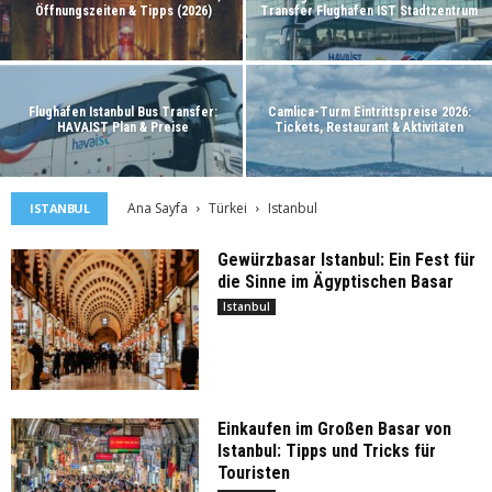
Öffnungszeiten & Tipps (2026)
Transfer Flughafen IST Stadtzentrum
Flughafen Istanbul Bus Transfer:
Camlica-Turm Eintrittspreise 2026:
HAVAIST Plan & Preise
Tickets, Restaurant & Aktivitäten
Ana Sayfa
Türkei
Istanbul
ISTANBUL
Gewürzbasar Istanbul: Ein Fest für
die Sinne im Ägyptischen Basar
Istanbul
Einkaufen im Großen Basar von
Istanbul: Tipps und Tricks für
Touristen