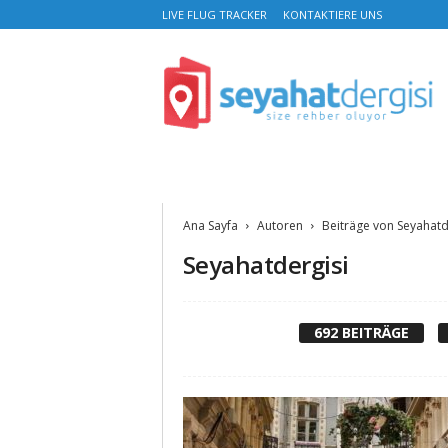
LIVE FLUG TRACKER
KONTAKTIERE UNS
S
e
y
a
h
a
t
D
e
Ana Sayfa
Autoren
Beiträge von Seyahatd
r
Seyahatdergisi
g
i
s
i
692 BEITRÄGE