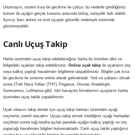
Unutmayın, sistem kısa bir gecikme ile çalışır, bu nedenle gördüğünüz
konum ile uçağın gerçek konumu arasında birkaç saniyelik fark olabilir.
Ayrıca, bazı askeri ve özel uçuşlar güvenlik nedeniyle sistemde
görünmeyebilir.
Canlı Uçuş Takip
Harita üzerinden uçuş takip edebileceğiniz harita ile istenilen ülke ve
bölgedeki uçakları takip edebilirsiniz.
Online uçak takip
ile uçakların iniş
veya kalkış yaptığı havalimanı bilgilerine ulaşabilirsiniz. Bilgiler çok kısa
bir gecikme ile sisteme online olarak gelmektedir. Yerli ve yabancı olmak
üzere (Türk Hava Yolları (THY), Pegasus, Onurair, Anadolujet,
Sunexpress, Lufthansa gibi) tüm havayolu firmalarının uçuşlarını harita
üzerinden uçuş takibi yapabilirsiniz.
Uçak rotasını takip etmek için uçuş takip haritası üzerinden uçağı
seçmeniz yeterli olacaktır. Uçuşu takip etmek istediğiniz uçağı haritadan
seçtikten sonra sağ tarafta açılan panelde uçağın kalkış yaptığı ve iniş
yapacağı havalimanı bilgileri bulunmaktadır. Canlı uçuş takibi yaptığınız
uçağın hızı ve yükseklik bilgileri de panelde bulunmakta.