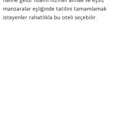
haline geldi. İslami hizmet almak ve eşsiz
manzaralar eşliğinde tatilini tamamlamak
isteyenler rahatlıkla bu oteli seçebilir.