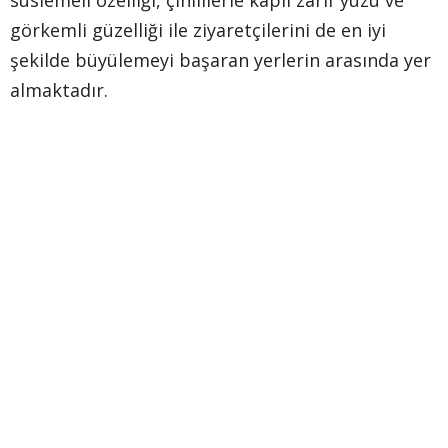
süslemeli özelliği, çinililerle kaplı zarif yüzü ve
görkemli güzelliği ile ziyaretçilerini de en iyi
şekilde büyülemeyi başaran yerlerin arasında yer
almaktadır.