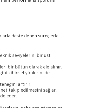
arda hem performans sporuna
nlarla desteklenen süreçlerle
knik seviyelerini bir üst
ri bir bütün olarak ele alınır.
ibi zihinsel yönlerini de
eneğini artırır.
net takip edilmesini sağlar.
elde eder.