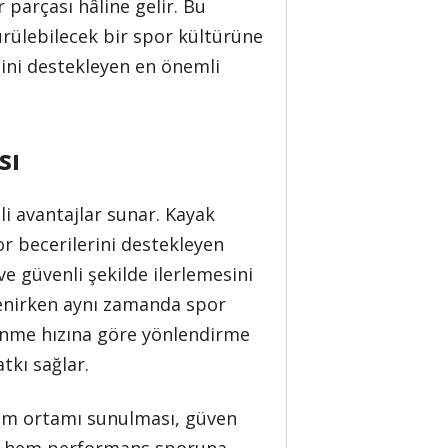
r parçası hâline gelir. Bu
ürülebilecek bir spor kültürüne
sini destekleyen en önemli
sı
li avantajlar sunar. Kayak
r becerilerini destekleyen
e güvenli şekilde ilerlemesini
renirken aynı zamanda spor
öğrenme hızına göre yönlendirme
tkı sağlar.
itim ortamı sunulması, güven