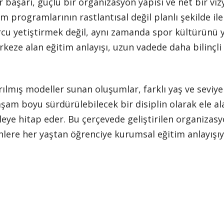
r başarı, güçlü bir organizasyon yapısı ve net bir vi
im programlarının rastlantısal değil planlı şekilde il
u yetiştirmek değil, aynı zamanda spor kültürünü y
erkeze alan eğitim anlayışı, uzun vadede daha bilinçl
rılmış modeller sunan oluşumlar, farklı yaş ve seviy
şam boyu sürdürülebilecek bir disiplin olarak ele a
tleye hitap eder. Bu çerçevede geliştirilen organizas
nlere her yaştan öğrenciye kurumsal eğitim anlayışıyl