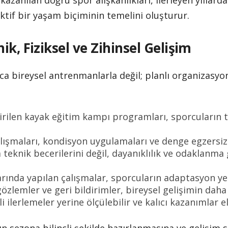
 kazanılan doğru spor alışkanlıkları, ilerleyen yıll
ktif bir yaşam biçiminin temelini oluşturur.
ik, Fiziksel ve Zihinsel Gelişim
ca bireysel antrenmanlarla değil; planlı organizasyo
irilen kayak eğitim kampı programları, sporcuların te
lışmaları, kondisyon uygulamaları ve denge egzersizle
 teknik becerilerini değil, dayanıklılık ve odaklanma g
arında yapılan çalışmalar, sporcuların adaptasyon yet
zlemler ve geri bildirimler, bireysel gelişimin daha 
i ilerlemeler yerine ölçülebilir ve kalıcı kazanımlar 