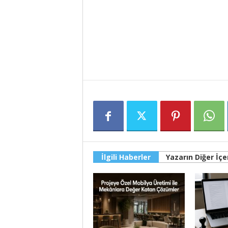
İlgili Haberler
Yazarın Diğer İçer