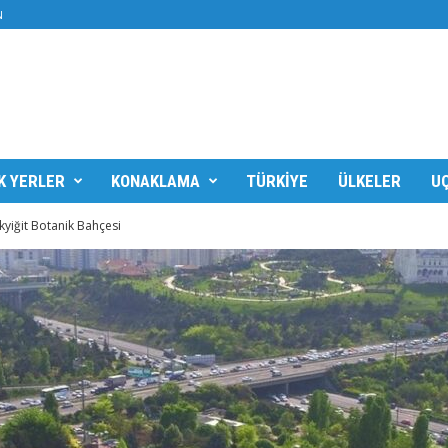
N
K YERLER
KONAKLAMA
TÜRKIYE
ÜLKELER
UÇ
yiğit Botanik Bahçesi