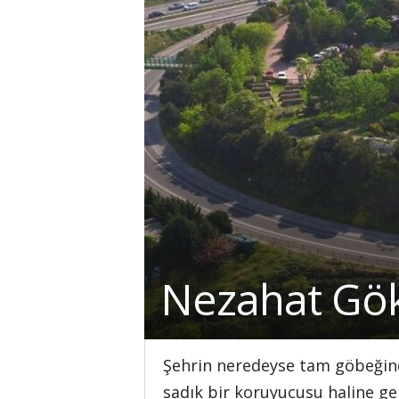
Nezahat Gök
Şehrin neredeyse tam göbeğind
sadık bir koruyucusu haline ge