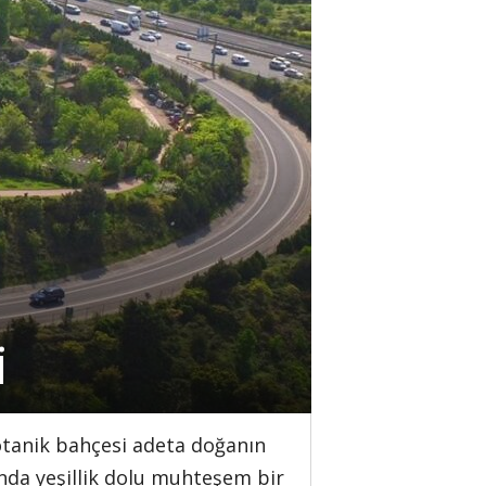
i
tanik bahçesi adeta doğanın
nda yeşillik dolu muhteşem bir