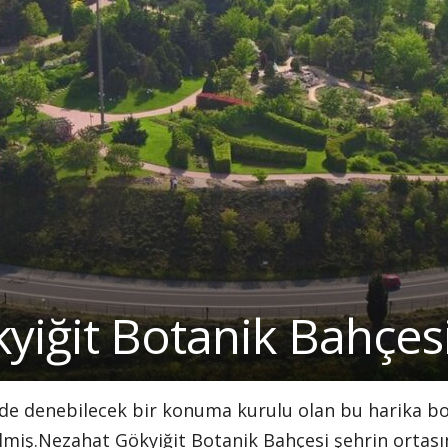
yiğit Botanik Bahçes
e denebilecek bir konuma kurulu olan bu harika bo
lmiş.Nezahat Gökyiğit Botanik Bahçesi şehrin ortası