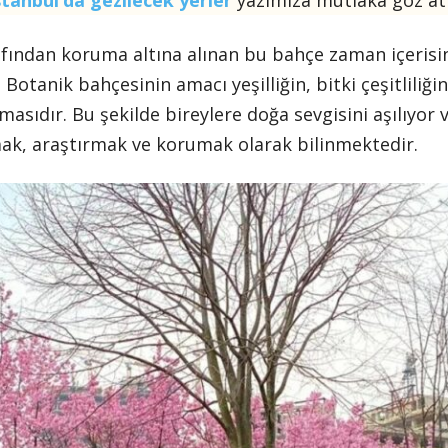
stanbul’da gezilecek yerler
yazımıza mutlaka göz atı
fından koruma altına alınan bu bahçe zaman içerisin
. Botanik bahçesinin amacı yeşilliğin, bitki çeşitlili
asıdır. Bu şekilde bireylere doğa sevgisini aşılıyor v
mak, araştırmak ve korumak olarak bilinmektedir.