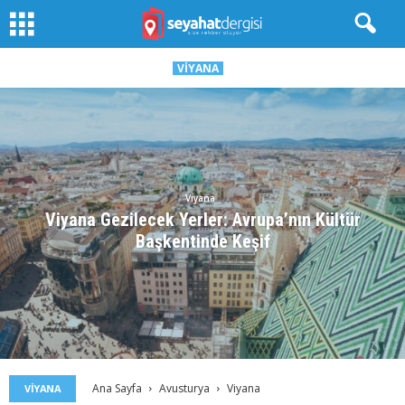
VIYANA
Viyana
Viyana Gezilecek Yerler: Avrupa’nın Kültür
Başkentinde Keşif
Ana Sayfa
Avusturya
Viyana
VIYANA