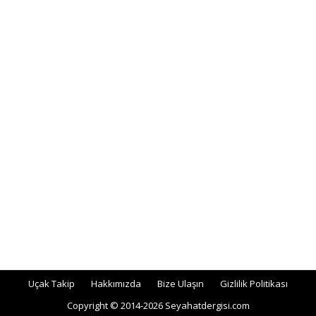
Uçak Takip
Hakkımızda
Bize Ulaşın
Gizlilik Politikası
Copyright © 2014-2026 Seyahatdergisi.com