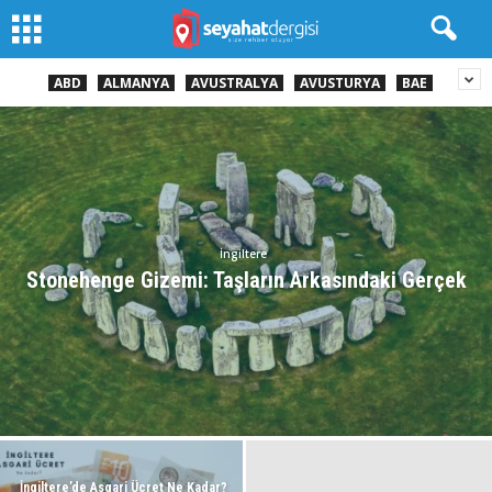
ABD
ALMANYA
AVUSTRALYA
AVUSTURYA
BAE
İngiltere
Stonehenge Gizemi: Taşların Arkasındaki Gerçek
İngiltere’de Asgari Ücret Ne Kadar?