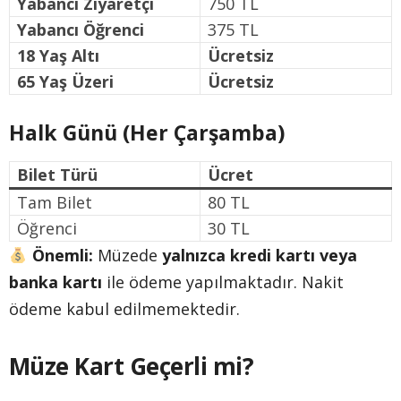
Yabancı Ziyaretçi
750 TL
Yabancı Öğrenci
375 TL
18 Yaş Altı
Ücretsiz
65 Yaş Üzeri
Ücretsiz
Halk Günü (Her Çarşamba)
Bilet Türü
Ücret
Tam Bilet
80 TL
Öğrenci
30 TL
Önemli:
Müzede
yalnızca kredi kartı veya
banka kartı
ile ödeme yapılmaktadır. Nakit
ödeme kabul edilmemektedir.
Müze Kart Geçerli mi?