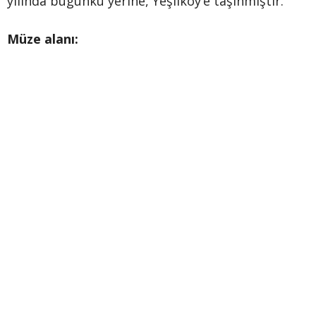
yılında bugünkü yerine, Yeşilköy’e taşınmıştır.
Müze alanı: