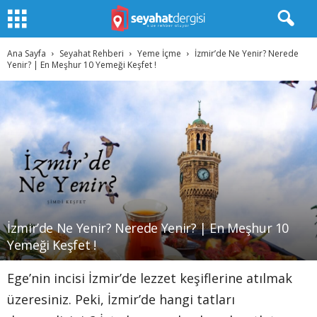
Ana Sayfa
Seyahat Rehberi
Yeme İçme
İzmir’de Ne Yenir? Nerede
Yenir? | En Meşhur 10 Yemeği Keşfet !
İzmir’de Ne Yenir? Nerede Yenir? | En Meşhur 10
Yemeği Keşfet !
Ege’nin incisi İzmir’de lezzet keşiflerine atılmak
üzeresiniz. Peki, İzmir’de hangi tatları