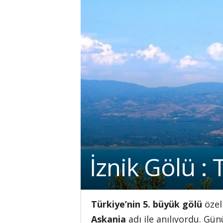
İznik Gölü :
Türkiye’nin 5. büyük gölü
özell
Askania
adı ile anılıyordu. Gün