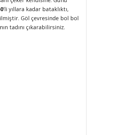
nsanı çeker kendisine. Günü
50
‘li yıllara kadar bataklıktı,
lmiştir. Göl çevresinde bol bol
ın tadını çıkarabilirsiniz.