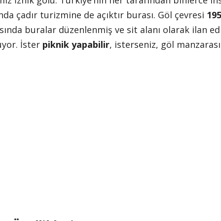
emiz İznik gölü. Türkiye’nin her tarafından binlerce i
ında çadır turizmine de açıktır burası. Göl çevresi
19
ında buralar düzenlenmiş ve sit alanı olarak ilan edi
yor. İster
piknik yapabilir
, isterseniz, göl manzarasın