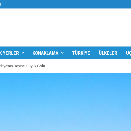
N
K YERLER
KONAKLAMA
TÜRKIYE
ÜLKELER
UÇ
ürkiye’nin Beşinci Büyük Gölü