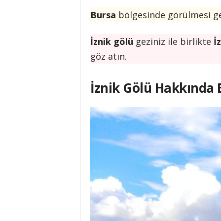
Bursa
bölgesinde görülmesi ger
İznik gölü
geziniz ile birlikte
İ
göz atın.
İznik Gölü Hakkında B