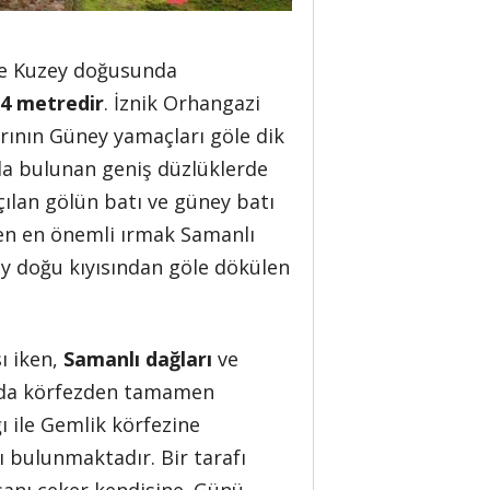
se Kuzey doğusunda
64 metredir
. İznik Orhangazi
arının Güney yamaçları göle dik
nda bulunan geniş düzlüklerde
ılan gölün batı ve güney batı
eyen en önemli ırmak Samanlı
ey doğu kıyısından göle dökülen
ı iken,
Samanlı dağları
ve
unda körfezden tamamen
ğı ile Gemlik körfezine
ı bulunmaktadır. Bir tarafı