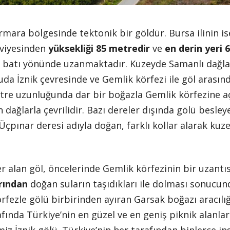
ara bölgesinde tektonik bir göldür. Bursa ilinin i
eviyesinden
yüksekliği 85 metredir
ve
en derin yeri 
oğu- batı yönünde uzanmaktadır. Kuzeyde Samanlı dağl
uda İznik çevresinde ve Gemlik körfezi ile göl arası
tre uzunluğunda dar bir boğazla Gemlik körfezine aç
 dağlarla çevrilidir. Bazı dereler dışında gölü besl
Üçpınar deresi adıyla doğan, farklı kollar alarak kuz
r alan göl, öncelerinde Gemlik körfezinin bir uzantıs
arından
doğan suların taşıdıkları ile dolması sonuc
körfezle gölü birbirinden ayıran Garsak boğazı aracılı
fında Türkiye’nin en güzel ve en geniş piknik alanlar