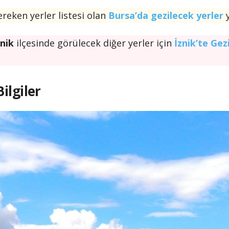
eken yerler listesi olan
Bursa’da gezilecek yerler
y
znik
ilçesinde görülecek diğer yerler için
İznik’te Gez
ilgiler