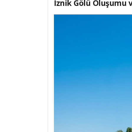
İznik Gölü Oluşumu ve