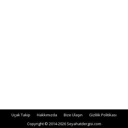
Uçak Takip
Hakkımızda
Bize Ulaşın
Gizlilik Politikası
Copyright © 2014-2026 Seyahatdergisi.com