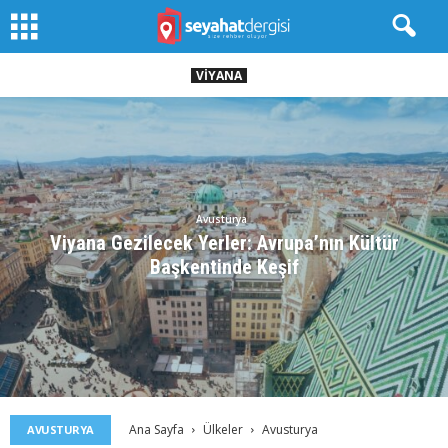
VIYANA
Avusturya
Viyana Gezilecek Yerler: Avrupa’nın Kültür
Başkentinde Keşif
Ana Sayfa
Ülkeler
Avusturya
AVUSTURYA