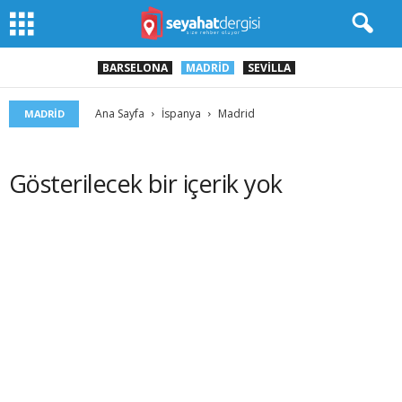
BARSELONA
MADRID
SEVILLA
Ana Sayfa
İspanya
Madrid
MADRID
Gösterilecek bir içerik yok