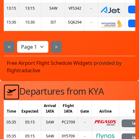
13:15
13:15
SAW
VF5342
-
s
15:30
15:30
IST
SQ6294
-
s
<
>
Free Airport Flight Schedule Widgets
provided by
flightradar.live
Departures from KYA
Arrival
Flight
Time
Expected
IATA
IATA
Gate
Airline
Sta
05:35
05:15
SAW
PC2709
-
lan
05:35
05:15
SAW
XY5709
-
lan