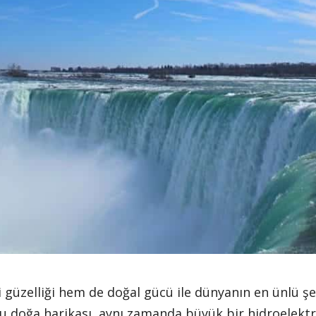
güzelliği hem de doğal gücü ile dünyanın en ünlü şela
bu doğa harikası, aynı zamanda büyük bir hidroelektr