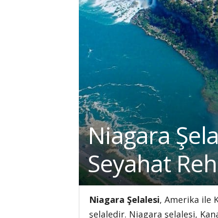
Niagara Şela
Seyahat Reh
Niagara Şelalesi
, Amerika ile
şelaledir. Niagara şelalesi, Ka