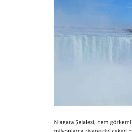
Niagara Şelalesi, hem görkemli 
milyonlarca ziyaretçiyi çeken 