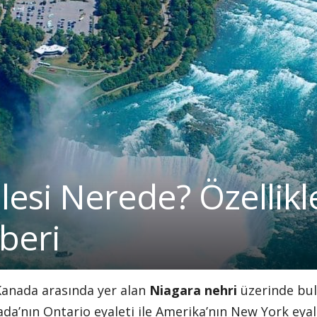
lesi Nerede? Özellikl
beri
 Kanada arasında yer alan
Niagara nehri
üzerinde bul
nada’nın Ontario eyaleti ile Amerika’nın New York eyal