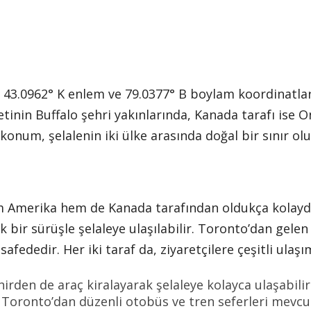
ak 43.0962° K enlem ve 79.0377° B boylam koordinatla
inin Buffalo şehri yakınlarında, Kanada tarafı ise On
 konum, şelalenin iki ülke arasında doğal bir sınır o
m Amerika hem de Kanada tarafından oldukça kolaydı
 bir sürüşle şelaleye ulaşılabilir. Toronto’dan gelen z
safededir. Her iki taraf da, ziyaretçilere çeşitli ulaş
hirden de araç kiralayarak şelaleye kolayca ulaşabilir
 Toronto’dan düzenli otobüs ve tren seferleri mevcu