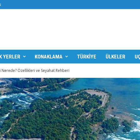
N
K YERLER
KONAKLAMA
TÜRKIYE
ÜLKELER
UÇ
i Nerede? Özellikleri ve Seyahat Rehberi