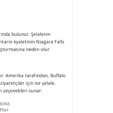
rında bulunur. Şelalenin
tario eyaletinin Niagara Falls
luşturmasına neden olur.
r. Amerika tarafından, Buffalo
iyaretçiler için ise şelale,
ım seçenekleri sunar:
siniz.
ttur.