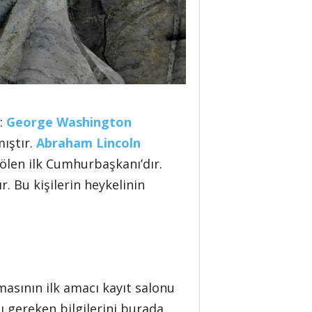
:
George Washington
mıştır.
Abraham Lincoln
ölen ilk Cumhurbaşkanı’dır.
. Bu kişilerin heykelinin
asının ilk amacı kayıt salonu
ı gereken bilgilerini burada