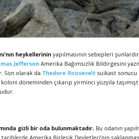
’nın heykellerinin
yapılmasının sebepleri şunlardır
mas Jefferson
Amerika Bağımsızlık Bildirgesini yaz
r. Son olarak da
Thedore Roosevelt
suikast sonucu 
koloni döneminden çıkarıp yirminci yüzyıla taşımıştır
udur.
mında gizli bir oda bulunmaktadır.
Bu odanın yapılm
tarihlerde Amerika Birleşik Devletleri’nin saklanmas