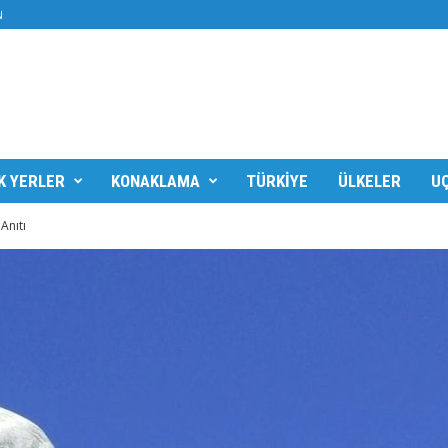
N
K YERLER
KONAKLAMA
TÜRKIYE
ÜLKELER
UÇ
Anıtı