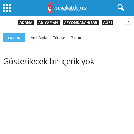
ADANA
ADIYAMAN
AFYONKARAHISAR
AĞRI
Ana Sayfa
Türkiye
Bartın
BARTIN
Gösterilecek bir içerik yok