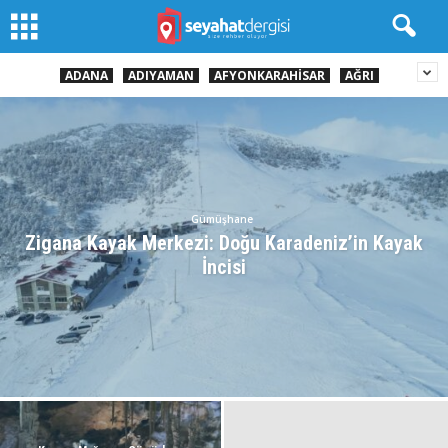
ADANA
ADIYAMAN
AFYONKARAHISAR
AĞRI
Gümüşhane
Zigana Kayak Merkezi: Doğu Karadeniz’in Kayak
İncisi