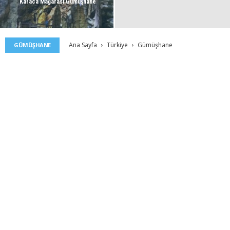
Karaca Mağarası Gümüşhane
Ana Sayfa
Türkiye
Gümüşhane
GÜMÜŞHANE