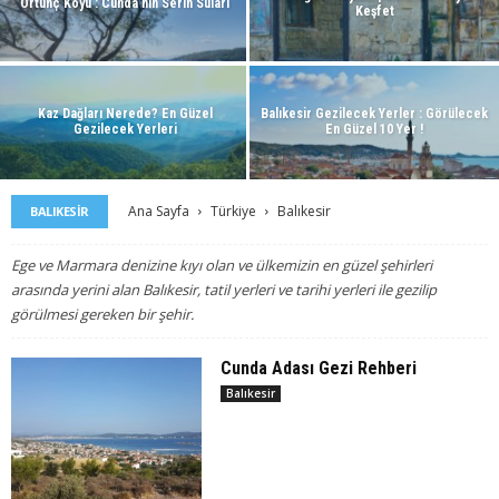
Ortunç Koyu : Cunda’nın Serin Suları
Keşfet
Kaz Dağları Nerede? En Güzel
Balıkesir Gezilecek Yerler : Görülecek
Gezilecek Yerleri
En Güzel 10 Yer !
Ana Sayfa
Türkiye
Balıkesir
BALIKESIR
Ege ve Marmara denizine kıyı olan ve ülkemizin en güzel şehirleri
arasında yerini alan Balıkesir, tatil yerleri ve tarihi yerleri ile gezilip
görülmesi gereken bir şehir.
Cunda Adası Gezi Rehberi
Balıkesir