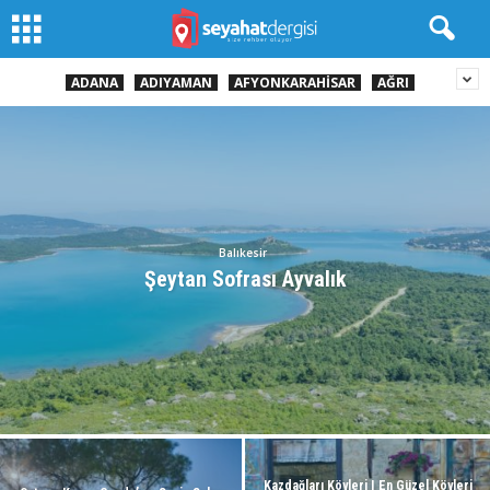
ADANA
ADIYAMAN
AFYONKARAHISAR
AĞRI
Balıkesir
Şeytan Sofrası Ayvalık
Kazdağları Köyleri | En Güzel Köyleri