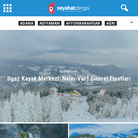
ADANA
ADIYAMAN
AFYONKARAHISAR
AĞRI
Kastamonu
Ilgaz Kayak Merkezi: Neler Var? Güncel Fiyatları