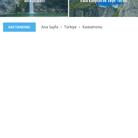
Ilıca Şelalesi
Valla Kanyonu ve Seyir Terası
Ana Sayfa
Türkiye
Kastamonu
KASTAMONU