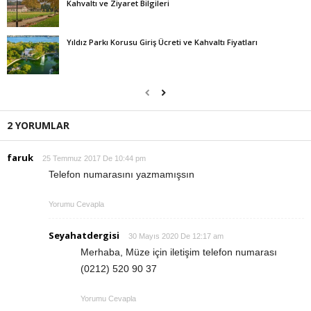
Kahvaltı ve Ziyaret Bilgileri
Yıldız Parkı Korusu Giriş Ücreti ve Kahvaltı Fiyatları
2 YORUMLAR
faruk
25 Temmuz 2017 De 10:44 pm
Telefon numarasını yazmamışsın
Yorumu Cevapla
Seyahatdergisi
30 Mayıs 2020 De 12:17 am
Merhaba, Müze için iletişim telefon numarası
(0212) 520 90 37
Yorumu Cevapla