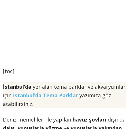
[toc]
İstanbul’da
yer alan tema parklar ve akvaryumlar
için
İstanbul’da Tema Parklar
yazımıza göz
atabilirsiniz.
Deniz memelileri ile yapılan
havuz şovları
dışında
dalış
,
yunuslarla yüzme
ve
yunuslarla yakından