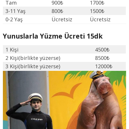
Tam
900₺
1700₺
3-11 Yaş
800₺
1500₺
0-2 Yaş
Ücretsiz
Ücretsiz
Yunuslarla Yüzme Ücreti 15dk
1 Kişi
4500₺
2 Kişi(birlikte yüzerse)
8500₺
3 Kişi(birlikte yüzerse)
12000₺