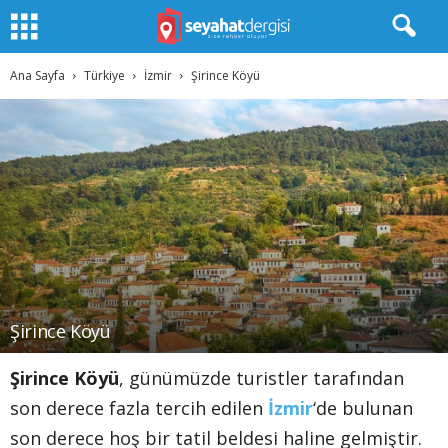
Ana Sayfa
Türkiye
İzmir
Şirince Köyü
Şirince Köyü
Şirince Köyü
, günümüzde turistler tarafından
son derece fazla tercih edilen
İzmir
‘de bulunan
son derece hoş bir tatil beldesi haline gelmiştir.