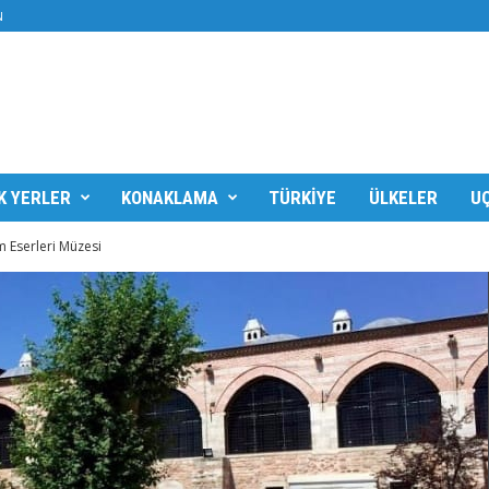
N
K YERLER
KONAKLAMA
TÜRKIYE
ÜLKELER
UÇ
m Eserleri Müzesi